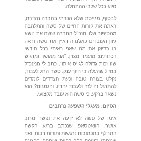
סיוע בכל שלבי ההתחלה.
לבסוף, מגייסת שלא הכרתי בחברה נהדרת,
ראתה את קורות החיים של סשה והתלהבה
מהסיפור שלו. מנכ"ל החברה ששם את נושא
גיוון העובדים כאג'נדה ראיין את סשה וראה
בו בדיוק את מה שאני ראיתי בכל חודשי
הכרותינו: מועמד מצוין. "אני מאושר ומרגיש
שזו זכות גדולה לגייס אותו", כתב לי המנכ"ל
במייל שהעלה בי חיוך ענק. סשה החל לעבוד,
נקלט בצורה טובה וכעת הצדדים לומדים
להתרגל זה לזה ולעבוד יחדיו. והגמגום? הוא
נשאר ברקע, כי סשה הוא עובד מקצועי.
הסיום: מעגלי השפעה נרחבים
אימו של סשה לא ידעה את נפשה מרוב
אושר, הוואטסאפ שנכתב ברגע הקשה
התחלף בתכתובות נרגשות ותודות רבות, ואני
שמחתי מעומק הלב להיות שותפה בחגיגה