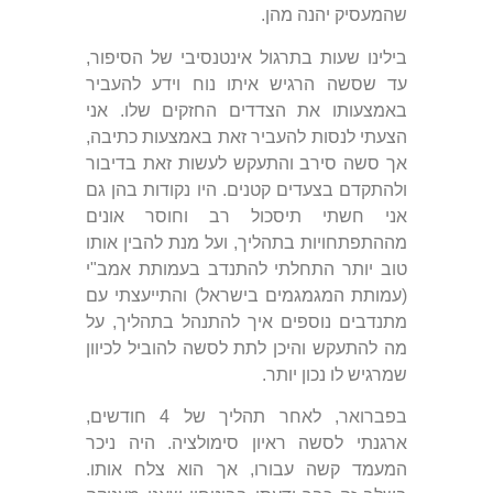
שהמעסיק יהנה מהן.
בילינו שעות בתרגול אינטנסיבי של הסיפור,
עד שסשה הרגיש איתו נוח וידע להעביר
באמצעותו את הצדדים החזקים שלו. אני
הצעתי לנסות להעביר זאת באמצעות כתיבה,
אך סשה סירב והתעקש לעשות זאת בדיבור
ולהתקדם בצעדים קטנים. היו נקודות בהן גם
אני חשתי תיסכול רב וחוסר אונים
מההתפתחויות בתהליך, ועל מנת להבין אותו
טוב יותר התחלתי להתנדב בעמותת אמב"י
(עמותת המגמגמים בישראל) והתייעצתי עם
מתנדבים נוספים איך להתנהל בתהליך, על
מה להתעקש והיכן לתת לסשה להוביל לכיוון
שמרגיש לו נכון יותר.
בפברואר, לאחר תהליך של 4 חודשים,
ארגנתי לסשה ראיון סימולציה. היה ניכר
המעמד קשה עבורו, אך הוא צלח אותו.