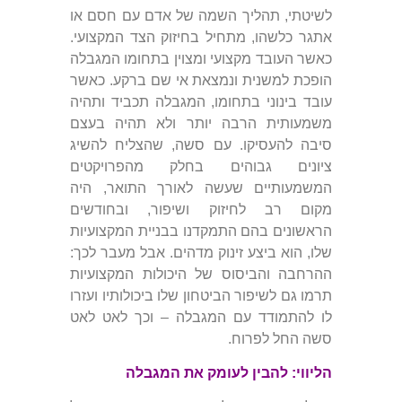
לשיטתי, תהליך השמה של אדם עם חסם או
אתגר כלשהו, מתחיל בחיזוק הצד המקצועי.
כאשר העובד מקצועי ומצוין בתחומו המגבלה
הופכת למשנית ונמצאת אי שם ברקע. כאשר
עובד בינוני בתחומו, המגבלה תכביד ותהיה
משמעותית הרבה יותר ולא תהיה בעצם
סיבה להעסיקו. עם סשה, שהצליח להשיג
ציונים גבוהים בחלק מהפרויקטים
המשמעותיים שעשה לאורך התואר, היה
מקום רב לחיזוק ושיפור, ובחודשים
הראשונים בהם התמקדנו בבניית המקצועיות
שלו, הוא ביצע זינוק מדהים. אבל מעבר לכך:
ההרחבה והביסוס של היכולות המקצועיות
תרמו גם לשיפור הביטחון שלו ביכולותיו ועזרו
לו להתמודד עם המגבלה – וכך לאט לאט
סשה החל לפרוח.
הליווי: להבין לעומק את המגבלה