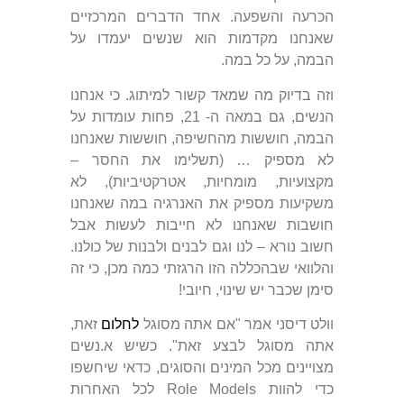
הכרעה והשפעה. אחד הדברים המרכזיים
שאנחנו מקדמות הוא שנשים יעמדו על
הבמה, על כל במה.
וזה בדיוק מה שמאד קשור למיתוג. כי אנחנו
הנשים, גם במאה ה- 21, פחות עומדות על
הבמה, חוששות מהחשיפה, חוששות שאנחנו
לא מספיק … (תשלימו את החסר –
מקצועיות, מומחיות, אטרקטיביות), לא
משקיעות מספיק את האנרגיה במה שאנחנו
חושבות שאנחנו לא חייבות לעשות אבל
חשוב נורא – לנו וגם לבנים ולבנות של כולנו.
והלוואי שבהכללה הזו הרגזתי כמה מכן, כי זה
סימן שכבר יש שינוי, חיובי!
וולט דיסני אמר "אם אתה מסוגל
לחלום
זאת,
אתה מסוגל לבצע זאת". כשיש א.נשים
מצויינים מכל המינים והסוגים, כדאי שיחשפו
כדי להוות Role Models לכל האחרות