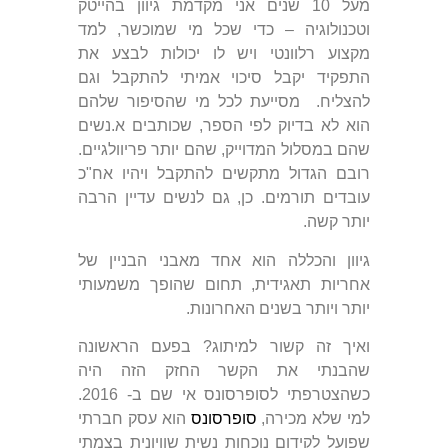
מעל 10 שנים אני מקדמת גיוון בהייטק
וטכנולוגיה – כדי שכל מי שמוכשר, למד
מקצוע רלוונטי ויש לו יכולות לבצע את
התפקיד יקבל סיכוי אמיתי להתקבל וגם
להצליח. מסייעת לכל מי שהסיפור שלהם
הוא לא בדיוק לפי הספר, שכותבים א.נשים
שהם במסלול המדוייק, שהם יותר פריוולגיים.
רובם הגדול מתקשים להתקבל ויהיו אח"כ
עובדים תורמים. כן, גם לנשים עדיין הרבה
יותר קשה.
גיוון והכללה הוא אחד מאבני הבניין של
אחריות תאגידית, תחום שהופך משמעותי
יותר ויותר בשנים האחרונות.
ואיך זה קשור למיתוג? בפעם הראשונה
שהבנתי את הקשר החזק הזה היה
כשהצטרפתי לסופרסונס אי שם ב- 2016.
למי שלא מכירה,
סופרסונס
הוא עסק חברתי
שפועל לקידום נוכחות נשית שוויונית בצמתי