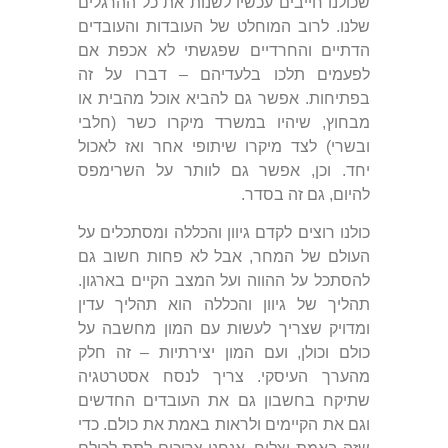
שכולנו חייבים עכשיו לשנות את כל ההרגלים
שלנו. לרוב המוחלט של העובדות והעובדים
הדתיים והחרדיים שפגשתי לא אכפת אם
לפעמים תלכו בלעדיהם – דברו על זה
בפתיחות. אפשר גם להביא אוכל מהבית או
מבחוץ, שיהיו במשרד מיקרו כשר (חלבי
ובשרי) לצד מיקרו שיתופי אחר ואז לאכול
יחד. וכן, אפשר גם לוותר על השרימפס
להיום, גם זה בסדר.
כולנו רוצים לקדם גיוון והכללה ומסתכלים על
העולם של המחר, אבל לא פחות חשוב גם
להסתכל על ההווה ועל המצב הקיים בארגון.
תהליך של גיוון והכללה הוא תהליך עדין
ומדויק שצריך לעשות עם המון מחשבה על
כולם וכולן, ועם המון יצירתיות – זה חלק
מהערך העיסקי. צריך לנסח אסטרטגיה
שתיקח בחשבון גם את העובדים החדשים
וגם את הקיימים ולראות באמת את כולם. כדי