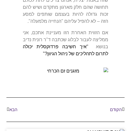
שזה באמת יצליח, אנחנו צריכים לתת לכולם
תחושה שהם חלק מארגון מתקדם ושיש להם
זכות גדולה להיות בעצמם שותפים למסע
הזה – לא להפיל עליהם "הנחייה מלמעלה".
אם הזווית האחרת הזו מעניינת אתכם, אני
ממליצה לעבור לבלוג שכתבה ד"ר רונית נדיב
בנושא
"איך חשיבה פרדוקסלית יכולה
לתרום לתהליכים של ניהול הגיוון?"
הקודם
הבא