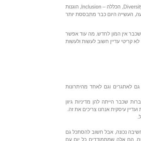
fast forward להיום: עדיין חשוב לגוון ועדיין צריך לעבוד בזה אבל זה רק חלק קטן מהנושא הרחב של גיוון – Diversity, הכללה – Inclusion, הוגנות
וך כדי תנועה, העשייה היום כבר מתבססת יותר
שכבר אין המון לחדש. מה עוד אפשר
לא קריטי עדיין חשוב לעשות ולעשות
ת גם לאתגרים וגם לאחד מהיתרונות
ת שכבר הייתה להן מדיניות גיוון
עדיין עיסקית אנחנו צריכים את זה.
.
 חשיבה נכונה, אבל חשוב להסתכל גם
ח, הם אלה שמתמודדים כל יום עם