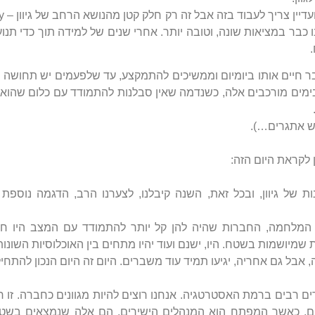
E ושייכות – Belonging. אנחנו כבר במציאות שונה, וטובה יותר. אחרי שנים של למידה ת
 חיים אותו ביומיום וממשיכים להתמקצע, עד שלפעמים יש תחושה 
שבימים מורכבים אלה, כשנדמה שאין סבלנות להתמודד עם כלום שהוא 
.
 יש אתגרים…).
נות של גיוון, ובכל זאת, השנה קיבלנו, לצערנו הרב, הדגמה נוספ
המלחמה, החברות שהיה להן קל יותר להתמודד עם המצב היו חברו
יושמות בשטח. היו, ישנם ועוד יהיו מתחים בין האוכלוסיות השונות ו
אבל גם אחריה, יגיעו תמיד עוד משברים. היום זה היום הנכון להתחיל
רים רבים ברמת האסטרטגיה. אנחנו רוצים להיות מגוונים כחברה. זו
ום, כאשר המפתח הוא המנהלים הישירים. הם אלה שנמצאים בשט