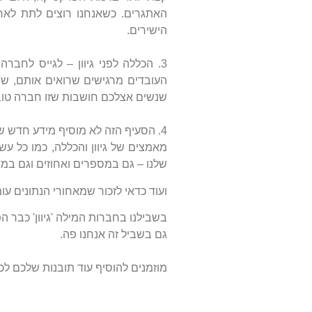
האתגרים. כשאנחנו רוצים לתת לארג
הישירים.
3. הכללה לפני גיוון – לגייס לחב
העובדים מרגישים שרואים אותם, ש
שנשים אצלכם חושבות שזו חברה טוב
4. הסעיף הזה לא מוסיף מידע חדש שאתם לא יודעים, אבל הוא משמש כתזכורת חשובה למה שאנחנו עושים כל יום.
מאמצים של גיוון והכללה, כמו כל ע
שלנו – גם במספרים ואחוזים וגם במד
ועוד כדאי לזכור שמאחורי הנתונים ע
בשבילנו בחברות המילה 'גיוון' כבר ה
גם בשביל זה אנחנו פה.
מוזמנים להוסיף עוד תובנות שלכם לכבו