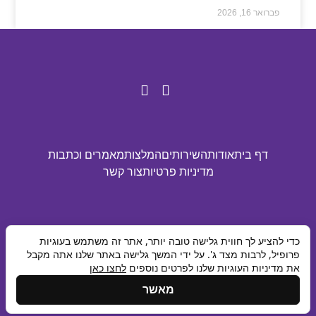
פברואר 16, 2026
דף בית
אודות
השירותים
המלצות
מאמרים וכתבות
מדיניות פרטיות
צור קשר
© כל הזכויות שמורות לאביטל ינובסקי 2025
כדי להציע לך חווית גלישה טובה יותר, אתר זה משתמש בעוגיות
פרופיל, לרבות מצד ג'. על ידי המשך גלישה באתר שלנו אתה מקבל
Made with 💙 by box
את מדיניות העוגיות שלנו לפרטים נוספים
לחצו כאן
מאשר