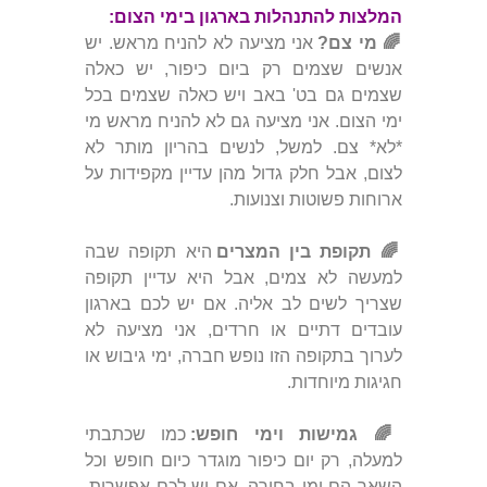
המלצות להתנהלות בארגון בימי הצום:
🌈 מי צם?
אני מציעה לא להניח מראש. יש
אנשים שצמים רק ביום כיפור, יש כאלה
שצמים גם בט' באב ויש כאלה שצמים בכל
ימי הצום. אני מציעה גם לא להניח מראש מי
*לא* צם. למשל, לנשים בהריון מותר לא
לצום, אבל חלק גדול מהן עדיין מקפידות על
ארוחות פשוטות וצנועות.
🌈 תקופת בין המצרים
היא תקופה שבה
למעשה לא צמים, אבל היא עדיין תקופה
שצריך לשים לב אליה. אם יש לכם בארגון
עובדים דתיים או חרדים, אני מציעה לא
לערוך בתקופה הזו נופש חברה, ימי גיבוש או
חגיגות מיוחדות.
🌈 גמישות וימי חופש:
כמו שכתבתי
למעלה, רק יום כיפור מוגדר כיום חופש וכל
השאר הם ימי בחירה. אם יש לכם אפשרות,