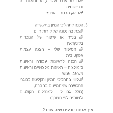
🌈הכרות עם התעשייה, ההתנהלות בה
ודרישותיה
🌈חיזוק הבטחון העצמי
הכנה לתהליכי המיון בתעשייה
🌈כתיבה נכונה של קורות חיים
🌈בנייה או שיפור של הנוכחות
בלינקדאין
🌈הסיפור שלי – הצגה עצמית
אפקטיבית
🌈הכנה לראיונות עבודה וראיונות
סימולציה – ראיונות מקצועיים וראיונות
משאבי אנוש
🌈ליווי בתהליכי המיון והקליטה לבוגרי
ההכשרה שמתמיינים בחברה,
(כולל גם ליווי למנהלים הקולטים
ולצוותים לפי הצורך)
איך אנחנו יודעים שזה עובד?