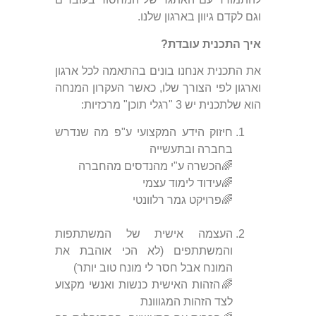
וגם לקדם גיוון בארגון שלנו.
איך התכנית עובדת?
את התכנית אנחנו בונים בהתאמה לכל ארגון
וארגון לפי הצורך שלו, כאשר העקרון המנחה
הוא שלתכנית יש 3 "רגלי תוכן" מרכזיות:
חיזוק הידע המקצועי ע"פ מה שנדרש
בחברה ובתעשייה
🌈הכשרה ע"י מהנדסים מהחברה
🌈עידוד לימוד עצמי
🌈פרויקט גמר רלוונטי
העצמה אישית של המשתתפות
והמשתתפים (לא הכי אוהבת את
המונח אבל חסר לי מונח טוב יותר)
🌈הזהות האישית כנשות ואנשי מקצוע
לצד הזהות המגווונת